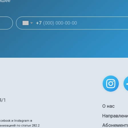
О нас
Направления тренировок
nstagram в
Абонементы
по статье 282.2
нный характер и ни
татьи 437 ГК РФ.
developed by nm team
ых данных