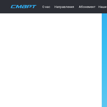
О нас
Направления
Абонемент
Наши тренер
За
Оставь
в ближ
Ваше и
Номер 
Как с в
Со
Со