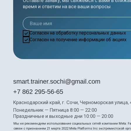
smart.trainer.sochi@gmail.com
+7 862 295-56-65
Краснодарский край, г. Сочи, Черноморская улица, 4/1
Понедельник — Пятница 8:00 — 22:00
Праздничные и выходные дни 10:00 — 20:00
Мы не рекомендуем использование социальных сетей компании Meta: Facebook и I
связи с признанием 21 марта 2022 Meta Platforms Inc экстремистской организацией 
УК РФ.
Цены, указанные на сайте, несмотря на регулярное обновление, носят информацио
при каких условиях не являются публичной офертой, определяемой положениями С
Политика Оператора в отношении обработки персональн
Договор возмездного оказания услуг