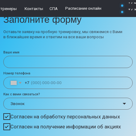
+7 862 295-56-
Расписание онлайн
65
ы
Контакты
СПА
+7 938 869-45-
10
полните форму
те заявку на пробную тренировку, мы свяжемся с Вами
айшее время и ответим на все ваши вопросы
мя
телефона
+7
ами связаться?
гласен на обработку персональных данных
гласен на получение информации об акциях
Отправить