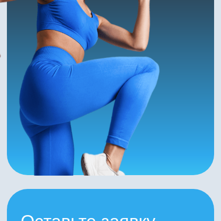
Согласен на обработку
персональных данных
Согласен на получение информации
об акциях
Отправить
smart.trainer.sochi@gmail.com
+7 862 295-56-65
Краснодарский край, г. Сочи,
Черноморская улица, 4/1
Понедельник — Пятница 8:00 — 22:00
Праздничные и выходные дни