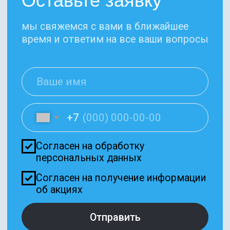
10:00 — 20:00
Цены, указанные на сайте, несмотря на регулярное
обновление, носят информационный характер и ни при каких
условиях не являются публичной офертой, определяемой
положениями Статьи 437 ГК РФ.
Мы не рекомендуем использование социальных сетей
компании Meta: Facebook и Instagram в связи с признанием 21
марта 2022 Meta Platforms Inc экстремистской организацией
по статье 282.2 УК РФ.
Политика Оператора в отношении обработки
Договор возмездного оказания услуг
персональных данных
Оферта
Документы
developed by nm team